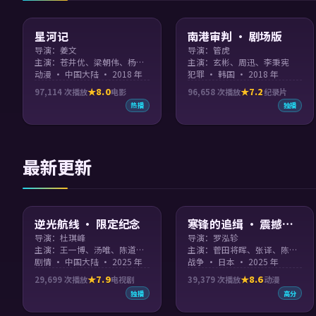
99:03
99:17
星河记
南港审判 · 剧场版
导演：姜文
导演：管虎
主演：苍井优、梁朝伟、杨幂、易烊千玺
主演：玄彬、周迅、李秉宪
动漫 · 中国大陆 · 2018 年
犯罪 · 韩国 · 2018 年
8.0
7.2
97,114
次播放
电影
96,658
次播放
纪录片
热播
独播
最新更新
96:06
99:43
逆光航线 · 限定纪念
寒锋的追缉 · 震撼上
映
导演：杜琪峰
导演：罗泓轸
主演：王一博、汤唯、陈道明、玄彬 等
主演：菅田将晖、张译、陈道明
剧情 · 中国大陆 · 2025 年
战争 · 日本 · 2025 年
7.9
8.6
29,699
次播放
电视剧
39,379
次播放
动漫
独播
高分