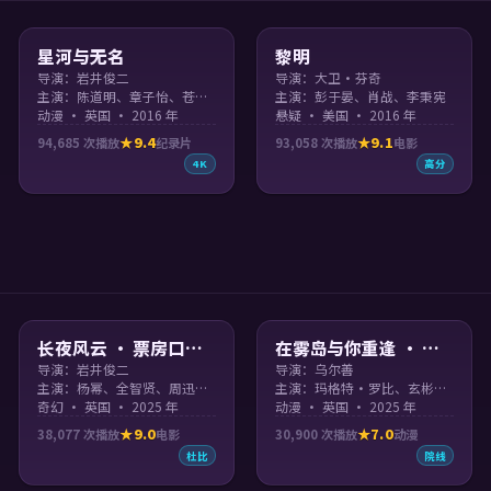
99:39
90:33
星河与无名
黎明
导演：岩井俊二
导演：大卫·芬奇
主演：陈道明、章子怡、苍井优、周冬雨 等
主演：彭于晏、肖战、李秉宪
动漫 · 英国 · 2016 年
悬疑 · 美国 · 2016 年
9.4
9.1
94,685
次播放
纪录片
93,058
次播放
电影
4K
高分
99:29
99:55
长夜风云 · 票房口碑
在雾岛与你重逢 · 原
双爆
声呈现
导演：岩井俊二
导演：乌尔善
主演：杨幂、全智贤、周迅、汤姆·汉克斯
主演：玛格特·罗比、玄彬、吴京、沈腾
奇幻 · 英国 · 2025 年
动漫 · 英国 · 2025 年
9.0
7.0
38,077
次播放
电影
30,900
次播放
动漫
杜比
院线