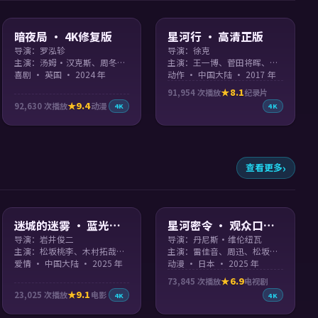
99:05
99:19
暗夜局 · 4K修复版
星河行 · 高清正版
导演：罗泓轸
导演：徐克
主演：汤姆·汉克斯、周冬雨、基努·里维斯
主演：王一博、菅田将晖、全智贤、易烊千玺 等
喜剧 · 英国 · 2024 年
动作 · 中国大陆 · 2017 年
8.1
91,954
次播放
纪录片
9.4
92,630
次播放
动漫
4K
4K
查看更多
99:48
99:45
迷城的迷雾 · 蓝光典
星河密令 · 观众口碑
藏
佳作
导演：岩井俊二
导演：丹尼斯·维伦纽瓦
主演：松坂桃李、木村拓哉、邓超、绫濑遥
主演：雷佳音、周迅、松坂桃李、菅田将晖
爱情 · 中国大陆 · 2025 年
动漫 · 日本 · 2025 年
6.9
73,845
次播放
电视剧
9.1
23,025
次播放
电影
4K
4K